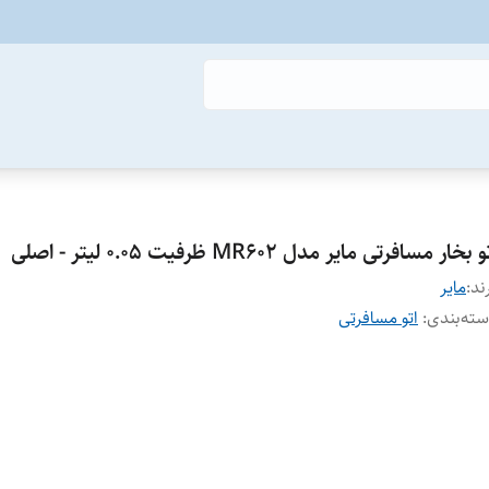
 بخار مسافرتی مایر مدل MR602 ظرفیت ۰.۰۵ لیتر - اصلی
ند:
مایر
ته‌بندی
:
اتو مسافرتی