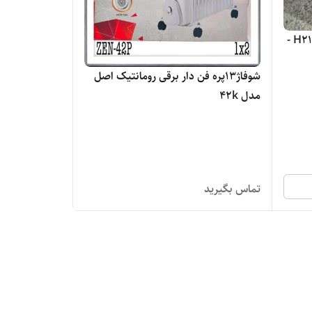
پنکه سقفی رومانتیک هوم مدل H2140 -
شوفاژ13پره فن دار برقی رومانتیک اصل
مدل 42k
تماس بگیرید