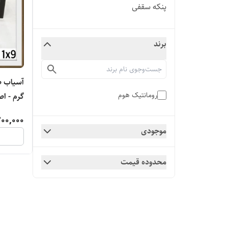
پنکه سقفی
برند
رومانتیک هوم
گرم - ا
00,000
موجودی
محدوده قیمت