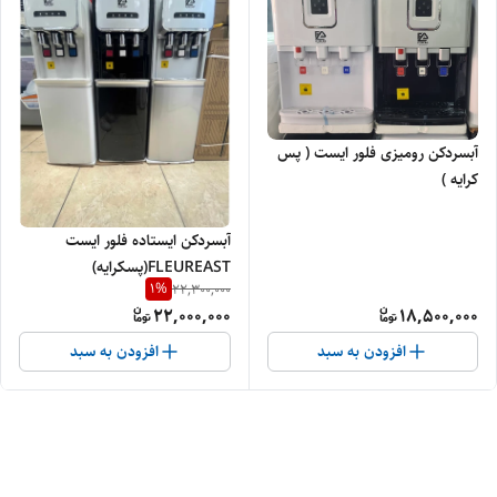
آبسردکن رومیزی فلور ایست ( پس
کرایه )
آبسردکن ایستاده فلور ایست
FLEUREAST(پسکرایه)
1
%
22,300,000
22,000,000
18,500,000
افزودن به سبد
افزودن به سبد