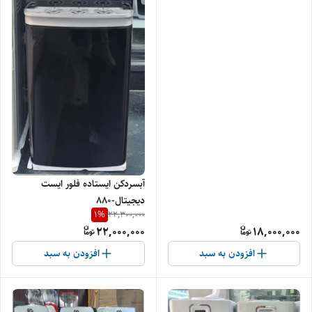
آبسردکن ایستاده فلور ایست
دیجیتال-880
1
%
22,300,000
22,000,000
18,000,000
افزودن به سبد
افزودن به سبد