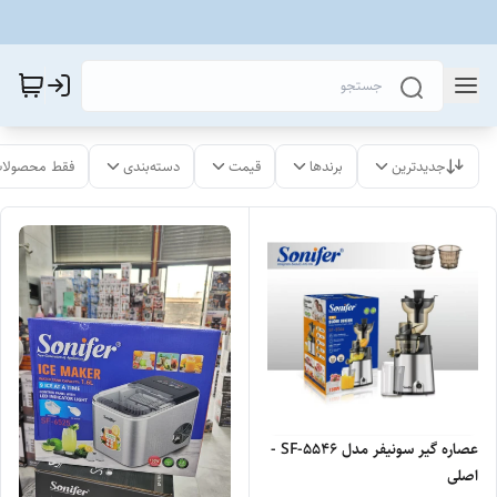
جدیدترین
برندها
قیمت
دسته‌بندی
فقط محصولات
عصاره گیر سونیفر مدل SF-5546 -
اصلی