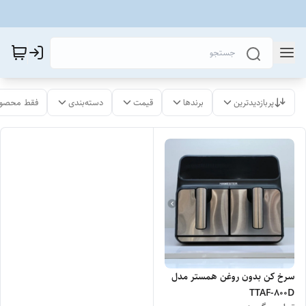
پربازدیدترین
برندها
قیمت
دسته‌بندی
فقط محصول
سرخ کن بدون روغن همستر مدل
TTAF-800D