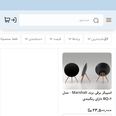
جدیدترین
برندها
قیمت
دسته‌بندی
فقط محصولات
اسپیکر برقی برند Marshali - مدل
BQ06 دارای رنگبندی
23,500,000