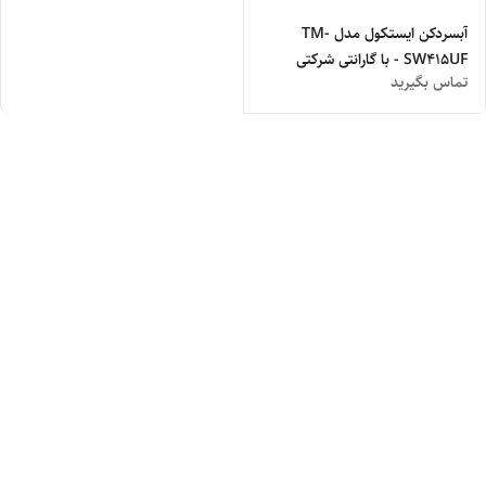
آبسردکن ایستکول مدل TM-
SW415UF - با گارانتی شرکتی
تماس بگیرید
ایستکول