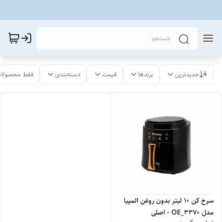
جدیدترین
برندها
قیمت
دسته‌بندی
فقط محصولات
سرخ کن 10 لیتر بدون روغن المپیا
مدل OE_3370 - اصلی