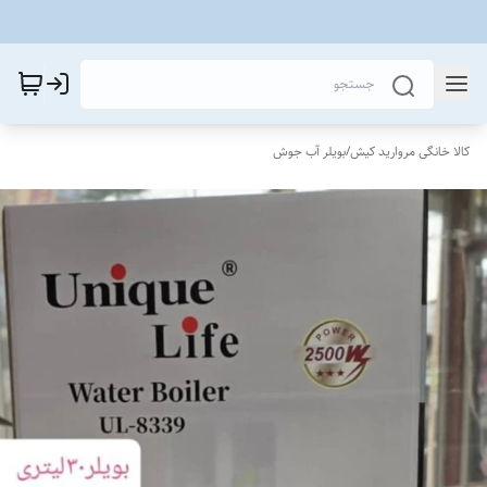
کالا خانگی مروارید کیش
/
بویلر آب جوش