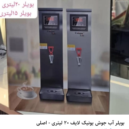
بویلر آب جوش یونیک لایف ۲۰ لیتری - اصلی