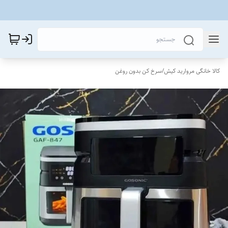
کالا خانگی مروارید کیش
/
سرخ کن بدون روغن