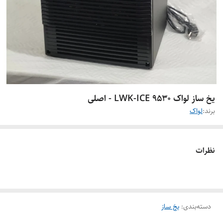
یخ ساز لواک LWK-ICE 9530 - اصلی
برند:
لواک
نظرات
دسته‌بندی
:
یخ ساز