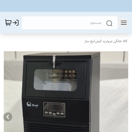
کالا خانگی مروارید کیش
/
یخ ساز