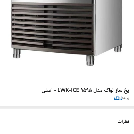
یخ ساز لواک مدل LWK-ICE 9595 - اصلی
برند:
لواک
نظرات