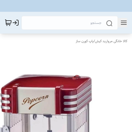
کالا خانگی مروارید کیش
/
پاپ کورن ساز