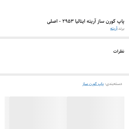
پاپ کورن ساز آریته ایتالیا 2953 - اصلی
برند:
آریته
نظرات
دسته‌بندی
:
پاپ کورن ساز