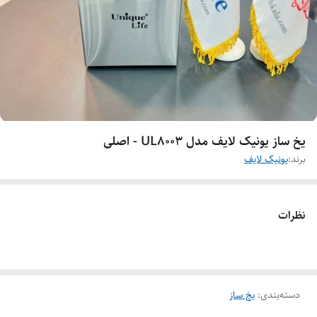
یخ ساز یونیک لایف مدل UL8003 - اصلی
برند:
یونیک لایف
نظرات
دسته‌بندی
:
یخ ساز