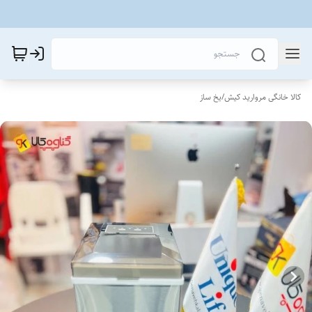
کالا خانگی مروارید کیش
/
یخ ساز