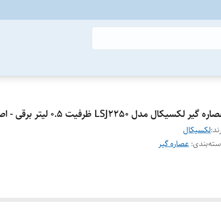
ره گیر لکسیکال مدل LSJ2250 ظرفیت ۰.۵ لیتر برقی - اصلی
ند:
لکسیکال
ته‌بندی
:
عصاره گیر