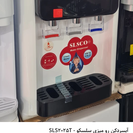
آبسردکن رو میزی سلسکو - SLS2025T