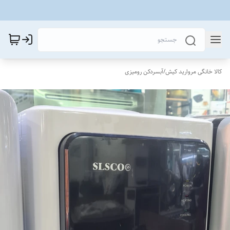
کالا خانگی مروارید کیش
/
آبسردکن رومیزی