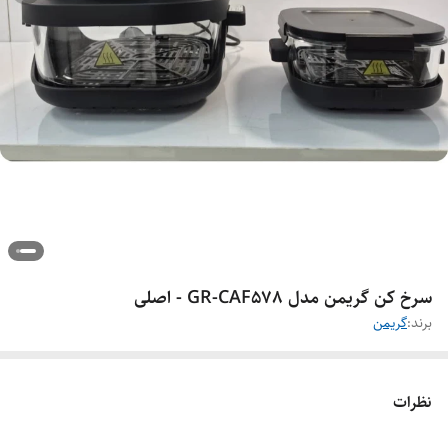
سرخ کن گریمن مدل GR-CAF578 - اصلی
برند:
گریمن
نظرات