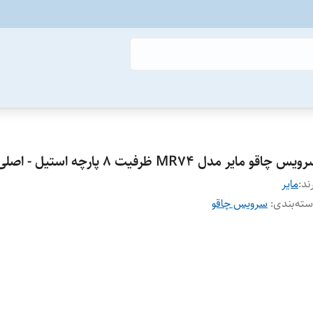
یس چاقو مایر مدل MR74 ظرفیت ۸ پارچه استیل - اصلی
ند:
مایر
ته‌بندی
:
سرویس چاقو