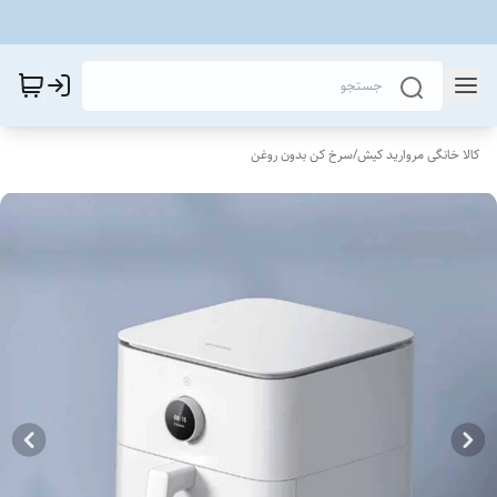
کالا خانگی مروارید کیش
/
سرخ کن بدون روغن