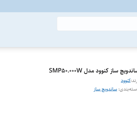
ندویچ ساز کنوود مدل SMP50.000W
ند:
کنوود
ته‌بندی
:
ساندویچ ساز