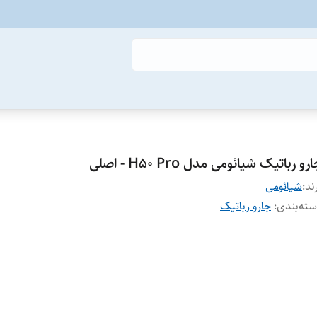
رو رباتیک شیائومی مدل H50 Pro - اصلی
ند:
شیائومی
ته‌بندی
:
جارو رباتیک