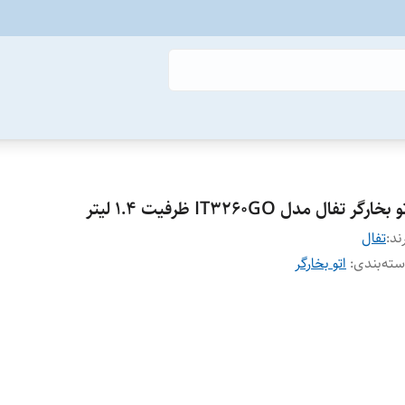
 بخارگر تفال مدل IT3260GO ظرفیت ۱.۴ لیتر
ند:
تفال
ته‌بندی
:
اتو بخارگر