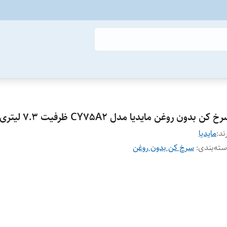
خ کن بدون روغن مایدیا مدل CY75A2 ظرفیت 7.3 لیتری - اصلی
ند:
مایدیا
ته‌بندی
:
سرخ کن بدون روغن