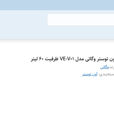
ن توستر وگاتی مدل VE-V01 ظرفیت ۶۰ لیتر
ند:
وگاتی
ته‌بندی
:
آون توستر