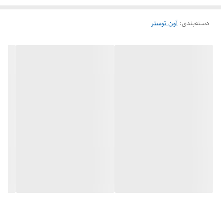
دسته‌بندی
:
آون توستر