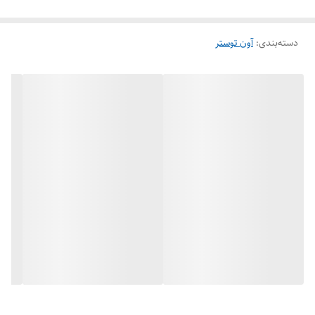
دسته‌بندی
:
آون توستر