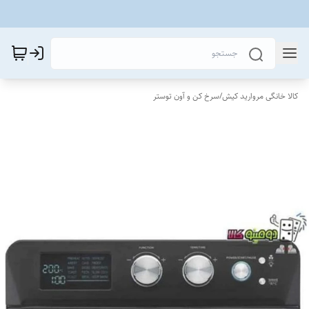
کالا خانگی مروارید کیش
/
سرخ کن و آون توستر