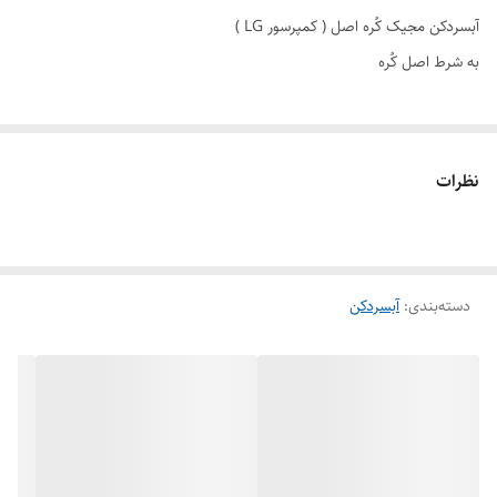
آبسردکن مجیک کُره اصل ( کمپرسور LG )
به شرط اصل کُره
نظرات
دسته‌بندی
:
آبسردکن