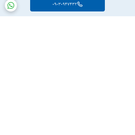
09030947432
برگشت به بالا
ارسال ویژه
پشتیبانی ۲۴ ساعته