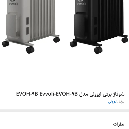
شوفاژ برقی ایوولی مدل EVOH-9B Evvoli-EVOH-9B
برند:
ایوولی
نظرات