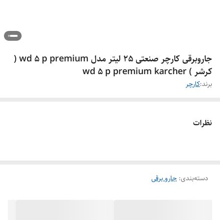
جاروبرقی کارچر صنعتی 25 لیتر مدل wd 5 p premium (
کرشر ) wd 5 p premium karcher
برند:
کارچر
نظرات
دسته‌بندی
:
جارو برقی