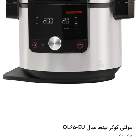
مولتی کوکر نینجا مدل OL650EU
برند:
نینجا