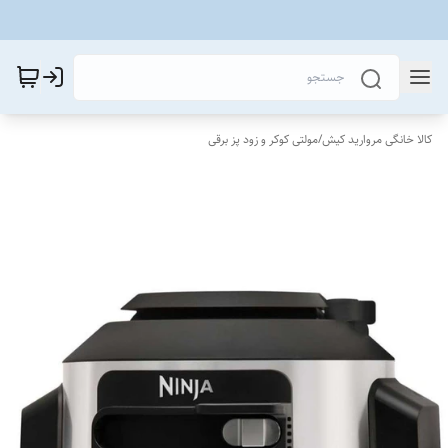
کالا خانگی مروارید کیش
/
مولتی کوکر و زود پز برقی