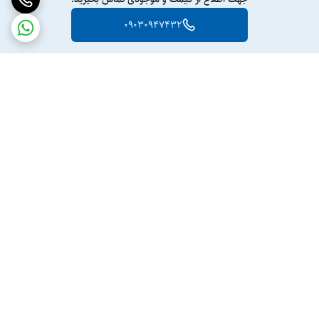
09030947432
برگشت به بالا
ارسال ویژه
پشتیبانی ۲۴ ساعته