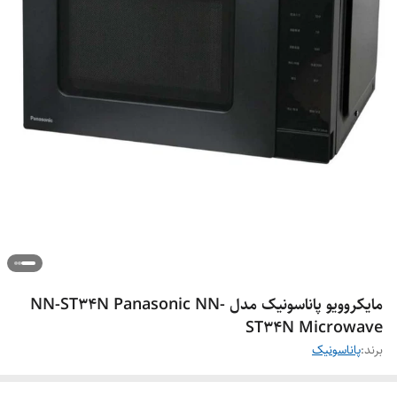
مایکروویو پاناسونیک مدل NN-ST34N Panasonic NN-
ST34N Microwave
برند:
پاناسونیک