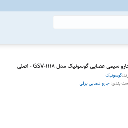
رو سیمی عصایی گوسونیک مدل GSV-1118 - اصلی
ند:
گوسونیک
ته‌بندی
:
جارو عصایی برقی