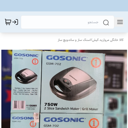
کالا خانگی مروارید کیش
/
اسنک ساز و ساندویچ ساز