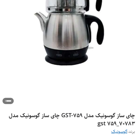
چای ساز گوسونیک مدل GST-759 چای ساز گوسونیک مدل
gst 759_70783
برند:
گوسونیک