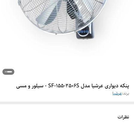
پنکه دیواری عرشیا مدل SF-155-2506S - سیلور و مسی
برند:
عرشیا
نظرات