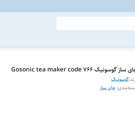
 ساز گوسونیک Gosonic tea maker code 766
ند:
گوسونیک
ته‌بندی
:
چای ساز