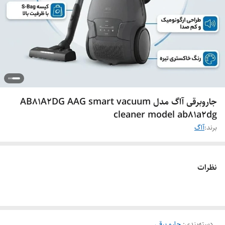
جاروبرقی آاگ مدل AB81A2DG AAG smart vacuum
cleaner model ab81a2dg
برند:
آاگ
نظرات
دسته‌بندی
:
جارو برقی