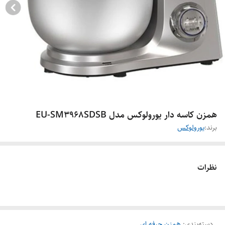
همزن کاسه دار یورولوکس مدل EU-SM3968SDSB
برند:
یورولوکس
نظرات
دسته‌بندی
:
همزن حرفه ای