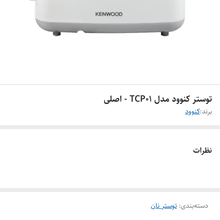
توستر کنوود مدل TCP01 - اصلی
برند:
کنوود
نظرات
دسته‌بندی
:
توستر نان