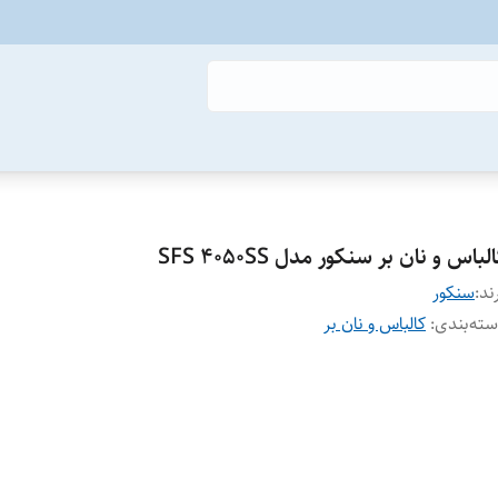
لباس و نان بر سنکور مدل SFS 4050SS
ند:
سنکور
ته‌بندی
:
کالباس و نان بر