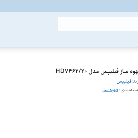
وه ساز فیلیپس مدل HD7462/20
ند:
فیلیپس
ته‌بندی
:
قهوه ساز