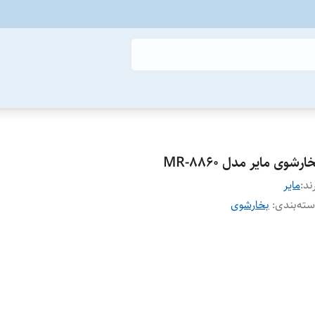
ارشوی مایر مدل MR-8860
ند:
مایر
ته‌بندی
:
بخارشوی