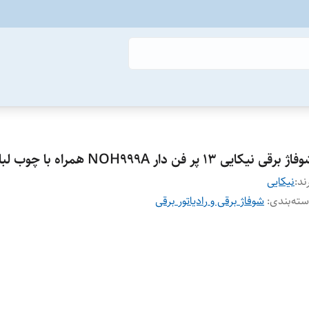
ژ برقی نیکایی ۱۳ پر فن دار NOH999A همراه با چوب لباس
ند:
نیکایی
ته‌بندی
:
شوفاژ برقی و رادیاتور برقی