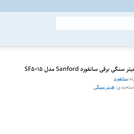
تر سنگی برقی سانفورد Sanford مدل SF5015
ند:
سانفورد
ته‌بندی
:
هیتر سنگی