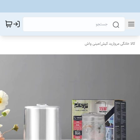
کالا خانگی مروارید کیش
/
مینی واش