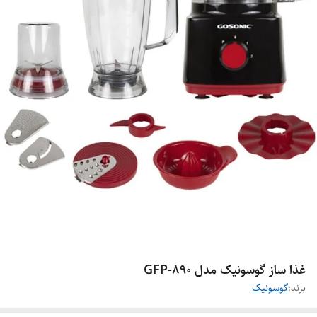
غذا ساز گوسونیک مدل GFP-890
برند:
گوسونیک