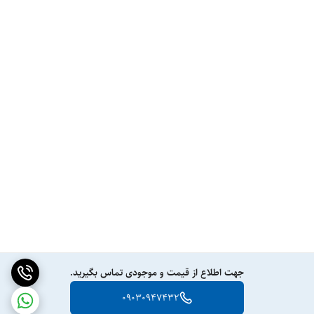
جهت اطلاع از قیمت و موجودی تماس بگیرید.
09030947432