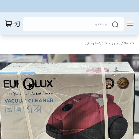
کالا خانگی مروارید کیش
/
جارو برقی