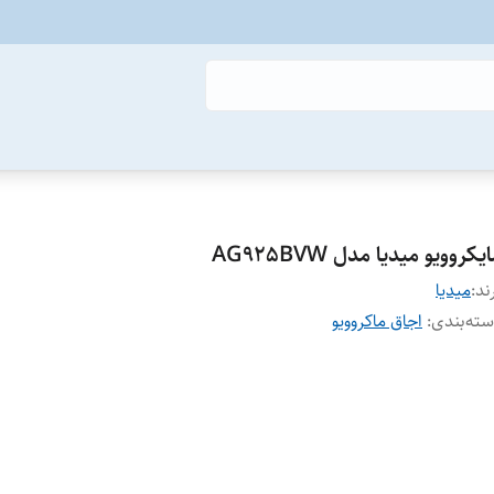
یکروویو میدیا مدل AG925BVW
ند:
میدیا
ته‌بندی
:
اجاق ماکروویو